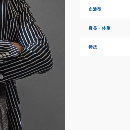
血液型
身長・体重
特技